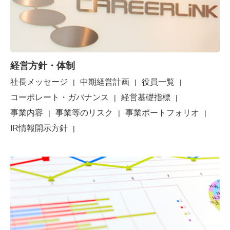
2025-08-14
2026年3月期 第1四半期 決算発表
2025-06-26
第29期 定時株主総会
経営方針・体制
2025年3月期 機関投資家向け決算説
2025-05-26
社長メッセージ
中期経営計画
役員一覧
明会
コーポレート・ガバナンス
経営基礎指標
事業内容
事業等のリスク
事業ポートフォリオ
2025-05-14
2025年3月期 決算発表
IR情報開示方針