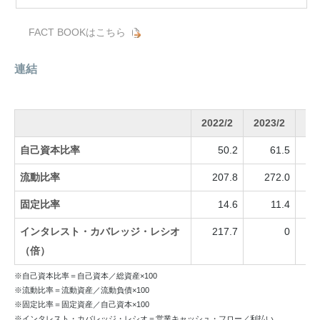
FACT BOOKはこちら
連結
2022/2
2023/2
20
自己資本比率
50.2
61.5
流動比率
207.8
272.0
固定比率
14.6
11.4
インタレスト・カバレッジ・レシオ
217.7
0
1
（倍）
※自己資本比率＝自己資本／総資産×100
※流動比率＝流動資産／流動負債×100
※固定比率＝固定資産／自己資本×100
※インタレスト・カバレッジ・レシオ＝営業キャッシュ・フロー／利払い